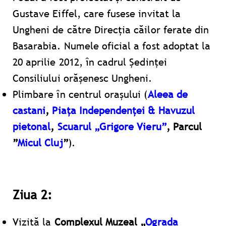
Gustave Eiffel, care fusese invitat la
Ungheni de către Direcția căilor ferate din
Basarabia. Numele oficial a fost adoptat la
20 aprilie 2012, în cadrul Ședinței
Consiliului orășenesc Ungheni.
Plimbare în centrul orașului (
Aleea de
castani
,
Piața Independenței & Havuzul
pietonal
,
Scuarul „Grigore Vieru”
, Parcul
”
Micul Cluj
”
).
Ziua 2:
Vizită la
Complexul Muzeal „
Ograda