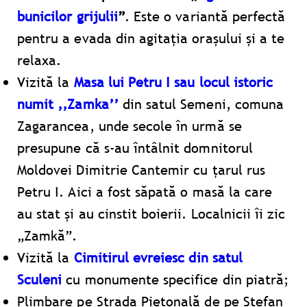
bunicilor grijulii
”
. Este o variantă perfectă
pentru a evada din agitația orașului și a te
relaxa.
Vizită la
Masa lui Petru I sau locul istoric
numit ‚‚Zamka’’
din satul Semeni, comuna
Zagarancea, unde secole în urmă se
presupune că s-au întâlnit domnitorul
Moldovei Dimitrie Cantemir cu țarul rus
Petru I. Aici a fost săpată o masă la care
au stat și au cinstit boierii. Localnicii îi zic
„Zamkă”.
Vizită la
Cimitirul evreiesc din satul
Sculeni
cu monumente specifice din piatră;
Plimbare pe Strada Pietonală de pe Ștefan