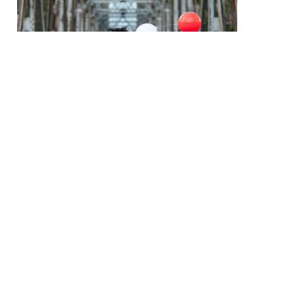
Ne întâlnim aici:
Municipiul Ungheni
Municipiul Ungheni