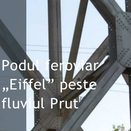
Podul feroviar
„Eiffel” peste
fluviul Prut