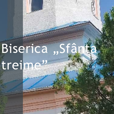
Biserica „Sfânta
treime”