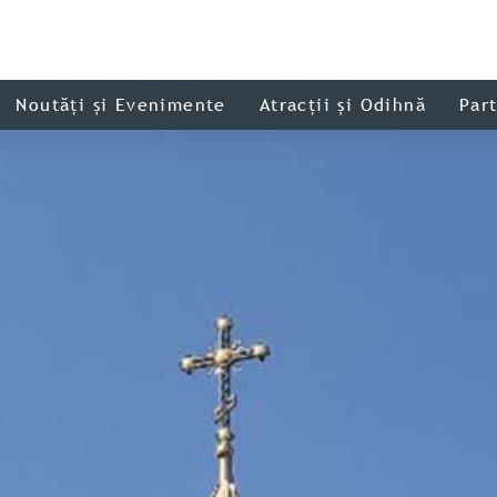
Noutăți și Evenimente
Atracții și Odihnă
Par