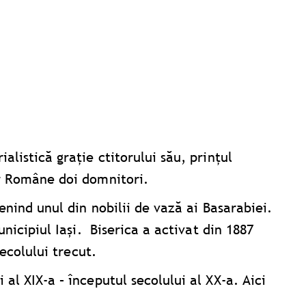
alistică grație ctitorului său, prințul
or Române doi domnitori.
enind unul din nobilii de vază ai Basarabiei.
nicipiul Iaşi. Biserica a activat din 1887
secolului trecut.
al XIX-a – începutul secolului al XX-a. Aici