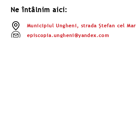
Ne întâlnim aici:
Municipiul Ungheni, strada Ștefan cel Ma
episcopia.ungheni@yandex.com
069 722 460