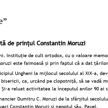
ae”
ită de prințul Constantin Moruzi
i. Instituție de cult ortodox, cu o valoare memori
oruzi este faimoasă și prin faptul că a dat țăril
icipiul Ungheni la mijlocul secolului al XIX-a, dev
 bisericii, ca, urcând pe clopotniţă, să se vadă mu
 Și-a reluat activitatea la începutul anilor 90 ai 
ncier Dumitru C. Moruzi de la sfârșitul secolului 
veci Constantin Moruzi și nepotul său, Pavel.