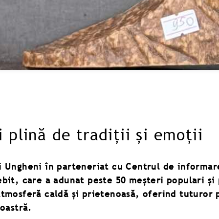
 plină de tradiții și emoții
i Ungheni în parteneriat cu Centrul de informare
ebit, care a adunat peste 50 meșteri populari și
tmosferă caldă și prietenoasă, oferind tuturor p
noastră.