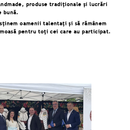
handmade, produse tradiționale și lucrări
e bună.
usținem oamenii talentați și să rămânem
umoasă pentru toți cei care au participat.