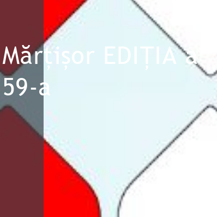
Mărțișor EDIȚIA a
59-a