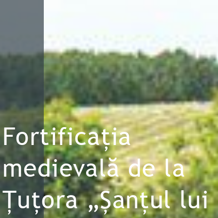
Fortificația
medievală de la
Țuțora „Șanțul lui