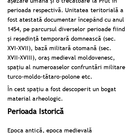
aşezare umană şi o trecătoare la Prut în
perioada respectivă. Unitatea teritorială a
fost atestată documentar începând cu anul
1454, pe parcursul diverselor perioade fiind
și reşedință temporară domnească (sec.
XVI-XVII), bază militară otomană (sec.
XVII-XVIII), oraş medieval moldovenesc,
spațiu al numeroaselor confruntări militare
turco-moldo-tătaro-polone etc.
În cest spațiu a fost descoperit un bogat
material arheologic.
Perioada Istorică
Epoca antică, epoca medievală