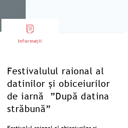
Informații
Festivalulul raional al
datinilor şi obiceiurilor
de iarnă ”După datina
străbună”
Festivalul raional al obiceiurilor şi