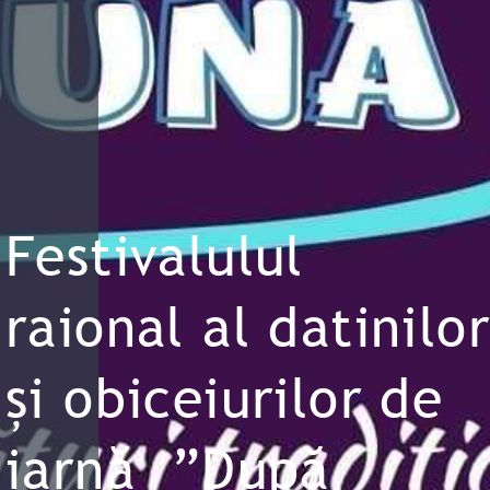
Festivalulul
raional al datinilor
şi obiceiurilor de
iarnă ”După