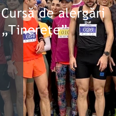
Cursă de alergări
„Tinerețe”