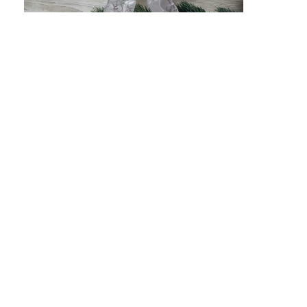
Ne întâlnim aici:
Municipiu Ungheni
069 86 83 73
Contacte