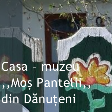
Casa – muzeu
,,Moș Pantelii,,
din Dănuțeni